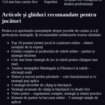
Cel mai bun cazino live
Superbet
dealeri profesioniști
Articole și ghiduri recomandate pentru
jucători
Pentru a-ți aprofunda cunoștințele despre jocurile de cazino și a-ți
perfecționa strategiile, îți recomandăm următoarele resurse detaliate:
Top 10 ponturi pentru jocul la cazinouri online – sfaturi
esențiale de la experți
Ghidul complet al jucătorului de ruletă online – pariuri și
strategii eficiente
Cele mai bune strategii de joc la ruletă pentru câștiguri mai
mari
Analiza strategiilor Martingale și Fibonacci la ruletă –
eficiență reală
Sfaturi și trucuri pentru păcănele – cum funcționează și ce
strategii poți aplica
3 strategii dovedite de câștig la blackjack
Strategii avansate de câștig la blackjack cu dealer live
Video poker – regulament complet, strategii și sfaturi practice
Sisteme de pariere la baccarat online – 5 strategii simple de
aplicat