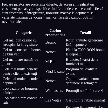
Fiecare jucător are preferințe diferite, de aceea am realizat un
clasament pe categorii specifice. Indiferent de ceea ce cauți – fie că
sunt freespins la înregistrare, bonusuri masive la depunere sau
varietate maximă de jocuri – mai jos găsești cazinoul potrivit
nevoilor tale.
Cazino
Categorie
Detalii
recomandat
Cel mai bun cazino cu
Rotiri gratuite generoase
Betano
freespins la înregistrare
fără depunere
Cel mai consistent bonus
Până la 7000 RON bonus
Netbet
de bun venit
la depozit
Cel mai mare număr de
Bibliotecă vastă de la
MrBit
jocuri
furnizori multipli
Cele mai multe beneficii
Program de loialitate
Vlad Cazino
pentru clienții existenți
extins
Cele mai multe metode de
Opțiuni variate pentru
Netbet
depunere
depunere și retragere
Top cazino cu bonusuri
Winmasters
Promoții noi în fiecare zi
zilnice
Top cazino fără condiții de
Las Vegas
Câștiguri retrabile imediat
rulaj
Secțiune live completă cu