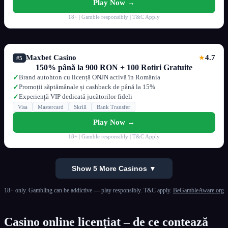
Play Now →
18+ | Gamble responsibly | T&C Apply
Maxbet Casino
4.7
★
#5
150% până la 900 RON + 100 Rotiri Gratuite
Brand autohton cu licență ONJN activă în România
✓
Promoții săptămânale și cashback de până la 15%
✓
Experiență VIP dedicată jucătorilor fideli
✓
Visa
Mastercard
Skrill
Bank Transfer
Play Now →
18+ | Gamble responsibly | T&C Apply
Show 5 More Casinos ▼
18+ only. Gambling can be addictive — play responsibly. T&C apply.
BeGambleAware.org
Casino online licențiat – de ce contează