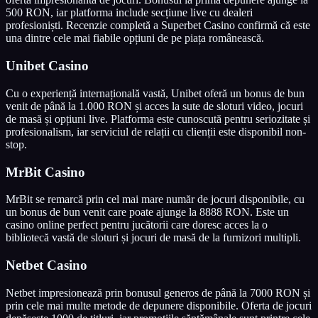
500 RON, iar platforma include secțiune live cu dealeri
profesioniști. Recenzie completă a Superbet Casino confirmă că este
una dintre cele mai fiabile opțiuni de pe piața românească.
Unibet Casino
Cu o experiență internațională vastă, Unibet oferă un bonus de bun
venit de până la 1.000 RON și acces la sute de sloturi video, jocuri
de masă și opțiuni live. Platforma este cunoscută pentru seriozitate și
profesionalism, iar serviciul de relații cu clienții este disponibil non-
stop.
MrBit Casino
MrBit se remarcă prin cel mai mare număr de jocuri disponibile, cu
un bonus de bun venit care poate ajunge la 8888 RON. Este un
casino online perfect pentru jucătorii care doresc acces la o
bibliotecă vastă de sloturi și jocuri de masă de la furnizori multipli.
Netbet Casino
Netbet impresionează prin bonusul generos de până la 7000 RON și
prin cele mai multe metode de depunere disponibile. Oferta de jocuri