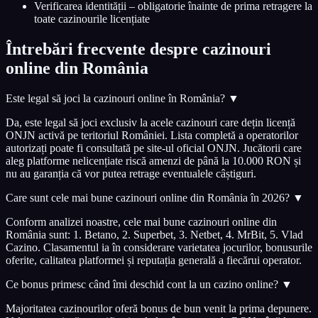
Verificarea identității – obligatorie înainte de prima retragere la
toate cazinourile licențiate
Întrebări frecvente despre cazinouri
online din România
Este legal să joci la cazinouri online în România?
▼
Da, este legal să joci exclusiv la acele cazinouri care dețin licență
ONJN activă pe teritoriul României. Lista completă a operatorilor
autorizați poate fi consultată pe site-ul oficial ONJN. Jucătorii care
aleg platforme nelicențiate riscă amenzi de până la 10.000 RON și
nu au garanția că vor putea retrage eventualele câștiguri.
Care sunt cele mai bune cazinouri online din România în 2026?
▼
Conform analizei noastre, cele mai bune cazinouri online din
România sunt: 1. Betano, 2. Superbet, 3. Netbet, 4. MrBit, 5. Vlad
Cazino. Clasamentul ia în considerare varietatea jocurilor, bonusurile
oferite, calitatea platformei și reputația generală a fiecărui operator.
Ce bonus primesc când îmi deschid cont la un cazino online?
▼
Majoritatea cazinourilor oferă bonus de bun venit la prima depunere.