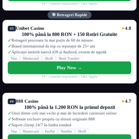
18+ | Gamble responsibly | T&C Apply
🎯 Retrageri Rapide
Unibet Casino
4.8
★
#3
100% până la 800 RON + 150 Rotiri Gratuite
Retrageri procesate în mai puțin de 60 de minute
✓
Brand internațional de top cu reputație de 25+ ani
✓
Aplicație mobilă nativă iOS și Android, extrem de rapidă
✓
Visa
Mastercard
Skrill
Bank Transfer
Play Now →
18+ | Gamble responsibly | T&C Apply
888 Casino
4.7
★
#4
100% până la 1.200 RON la primul depozit
Unul dintre cele mai vechi și mai de încredere cazinouri online
✓
Software exclusiv propriu cu sloturi originale 888
✓
Suport clienți 24/7 în limba română
✓
Visa
Mastercard
PayPal
Neteller
Skrill