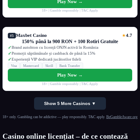
Play Now →
18+ | Gamble responsibly | T&C Apply
Maxbet Casino
4.7
★
#5
150% până la 900 RON + 100 Rotiri Gratuite
Brand autohton cu licență ONJN activă în România
✓
Promoții săptămânale și cashback de până la 15%
✓
Experiență VIP dedicată jucătorilor fideli
✓
Visa
Mastercard
Skrill
Bank Transfer
Play Now →
18+ | Gamble responsibly | T&C Apply
Show 5 More Casinos ▼
18+ only. Gambling can be addictive — play responsibly. T&C apply.
BeGambleAware.org
Casino online licențiat – de ce contează