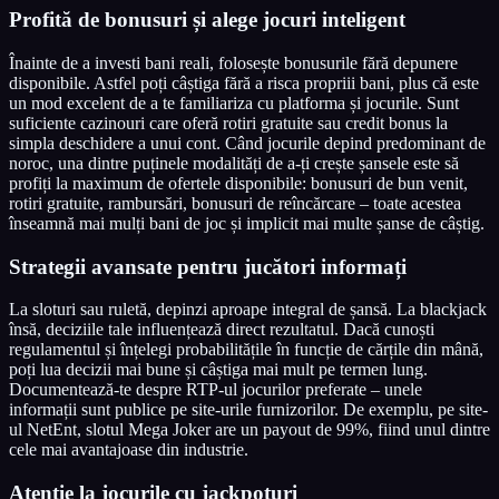
Profită de bonusuri și alege jocuri inteligent
Înainte de a investi bani reali, folosește bonusurile fără depunere
disponibile. Astfel poți câștiga fără a risca propriii bani, plus că este
un mod excelent de a te familiariza cu platforma și jocurile. Sunt
suficiente cazinouri care oferă rotiri gratuite sau credit bonus la
simpla deschidere a unui cont. Când jocurile depind predominant de
noroc, una dintre puținele modalități de a-ți crește șansele este să
profiți la maximum de ofertele disponibile: bonusuri de bun venit,
rotiri gratuite, rambursări, bonusuri de reîncărcare – toate acestea
înseamnă mai mulți bani de joc și implicit mai multe șanse de câștig.
Strategii avansate pentru jucători informați
La sloturi sau ruletă, depinzi aproape integral de șansă. La blackjack
însă, deciziile tale influențează direct rezultatul. Dacă cunoști
regulamentul și înțelegi probabilitățile în funcție de cărțile din mână,
poți lua decizii mai bune și câștiga mai mult pe termen lung.
Documentează-te despre RTP-ul jocurilor preferate – unele
informații sunt publice pe site-urile furnizorilor. De exemplu, pe site-
ul NetEnt, slotul Mega Joker are un payout de 99%, fiind unul dintre
cele mai avantajoase din industrie.
Atenție la jocurile cu jackpoturi