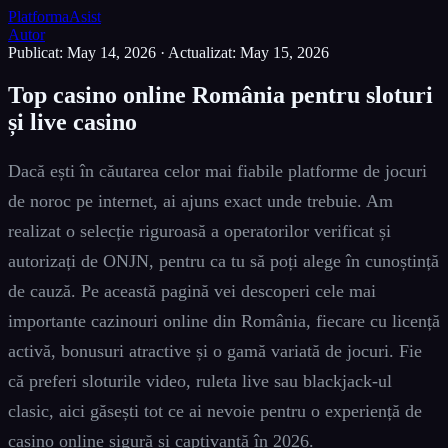
Platforma
Asist
Autor
Publicat: May 14, 2026
·
Actualizat: May 15, 2026
Top casino online România pentru sloturi
și live casino
Dacă ești în căutarea celor mai fiabile platforme de jocuri
de noroc pe internet, ai ajuns exact unde trebuie. Am
realizat o selecție riguroasă a operatorilor verificat și
autorizați de ONJN, pentru ca tu să poți alege în cunoștință
de cauză. Pe această pagină vei descoperi cele mai
importante cazinouri online din România, fiecare cu licență
activă, bonusuri atractive și o gamă variată de jocuri. Fie
că preferi sloturile video, ruleta live sau blackjack-ul
clasic, aici găsești tot ce ai nevoie pentru o experiență de
casino online sigură și captivantă în 2026.