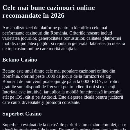
Cele mai bune cazinouri online
recomandate în 2026
Am analizat zeci de platforme pentru a identifica cele mai
performante cazinouri din România. Criteriile noastre includ
varietatea jocurilor, generozitatea bonusurilor, calitatea platformei
mobile, rapiditatea plăților și reputația generală. Iată selecția noastră
de top casino online care merită atenția ta:
Betano Casino
Betano este unul dintre cele mai populare cazinouri online din
România, oferind peste 1000 de jocuri de la furnizori de top.
Bonusul de bun venit poate ajunge până la 6000 RON, iar rotiri
gratuite sunt disponibile frecvent pentru clienții noi și existenți.
Interfața este intuitivă, iar aplicația mobilă funcționează impecabil
atât pe iOS, cât și pe Android. Este alegerea ideală pentru jucătorii
care caută diversitate și promoții constante.
Superbet Casino
Superbet a evoluat de la o casă de pariuri la un cazino complet, cu o
ofertă impresionantă de jocuri. Bonusul la prima depunere ajunge la