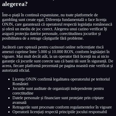
alegerea?
Într-o piață în continuă expansiune, nu toate platformele de
gambling sunt create egal. Diferența fundamentală o face licența
ONJN, care garantează că operatorul respectă legislația românească
și oferă un mediu de joc corect. Alegerea unui cazino verificat îți
asigură protecția datelor personale, corectitudinea jocurilor și
posibilitatea de a retrage câștigurile fără probleme.
Jucătorii care optează pentru cazinouri online nelicențiate riscă
amenzi cuprinse între 5.000 și 10.000 RON, conform legislației în
vigoare. Mai mult decât atât, la un operator fără licență nu ai nicio
garanție că jocurile sunt corecte sau că banii tăi sunt în siguranță. De
aceea, fiecare platformă prezentată pe pagina noastră este verificat și
autorizată oficial.
Licența ONJN confirmă legalitatea operatorului pe teritoriul
României
Jocurile sunt auditate de organizații independente pentru
corectitudine
Datele personale și financiare sunt protejate prin criptare
avansată
Retragerile sunt procesate conform regulamentelor în vigoare
Operatorii licențiați respectă principiile jocului responsabil