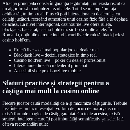
Atracția principală constă în garanția legitimității: nu există riscul ca
un algoritm să manipuleze rezultatele. Totul se întâmplă în fața
ochilor tăi, în timp real. Plus că poți interacționa cu dealerul și cu
ceilalți jucători, recreând atmosfera unui cazino fizic fără a te deplasa
de acasă. La nivel internațional, cazinourile live oferă ruletă,
blackjack, baccarat, casino hold'em, sic bo și multe altele. În
România, opțiunile curente includ jocuri live de ruletă, blackjack și
casino hold'em.
Ruletă live – cel mai popular joc cu dealer real
Blackjack live – decizii strategice în timp real
Casino hold'em live – poker cu dealer profesionist
Interacțiune directă cu dealerul prin chat
Accesibil și de pe dispozitive mobile
Sfaturi practice și strategii pentru a
câștiga mai mult la casino online
Fiecare jucător caută modalități de a-și maximiza câștigurile. Trebuie
însă înțeles un lucru esențial: vorbim de jocuri de noroc, deci nu
există formule magice de câștig garantat. Cu toate acestea, există
strategii inteligente care îți pot îmbunătăți semnificativ șansele. Iată
câteva recomandări utile: