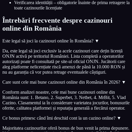
Verificarea identității – obligatorie înainte de prima retragere la
toate cazinourile licențiate
Întrebări frecvente despre cazinouri
online din România
Este legal să joci la cazinouri online în România?
▼
Da, este legal să joci exclusiv la acele cazinouri care dețin licență
ONJN activă pe teritoriul României. Lista completă a operatorilor
autorizați poate fi consultată pe site-ul oficial ONJN. Jucătorii care
aleg platforme nelicențiate riscă amenzi de până la 10.000 RON și
nu au garanția că vor putea retrage eventualele câștiguri.
Care sunt cele mai bune cazinouri online din România în 2026?
▼
Conform analizei noastre, cele mai bune cazinouri online din
România sunt: 1. Betano, 2. Superbet, 3. Netbet, 4. MrBit, 5. Vlad
Cazino. Clasamentul ia în considerare varietatea jocurilor, bonusurile
oferite, calitatea platformei și reputația generală a fiecărui operator.
Ce bonus primesc când îmi deschid cont la un cazino online?
▼
Majoritatea cazinourilor oferă bonus de bun venit la prima depunere.