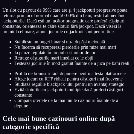
Un slot cu payout de 99% care are și 4 jackpoturi progresive poate
returna prin jocul normal doar 50-60% din bani, restul alimentând
jackpoturile. Dacă ești un jucător pragmatic care preferă câștiguri
constante, orientează-te către sloturi fără jackpot. Dacă visezi la
premiul cel mare, atunci jocurile cu jackpot sunt pentru tine.
Stabilește un buget lunar și nu-l depăși niciodată
Nu încerca să recuperezi pierderile prin mize mai mari
Ia pauze regulate în timpul sesiunilor de joc
Retrage câștigurile mari imediat ce le obții
Testează jocurile în mod gratuit înainte de a juca pe bani reali
Profită de bonusuri fără depunere pentru a testa platformele
Alege jocuri cu RTP ridicat pentru câștiguri mai frecvente
Studiază regulile blackjack-ului pentru un avantaj strategic
Evită sloturile cu jackpoturi multiple dacă preferi câștiguri
constante
Compară ofertele de la mai multe cazinouri înainte de a
depune
Cele mai bune cazinouri online după
categorie specifică