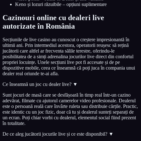
Keno și lozuri răzuibile – opțiuni suplimentare
Cazinouri online cu dealeri live
autorizate în România
Secțiunile de live casino au cunoscut o creștere impresionantă în
ultimii ani. Prin intermediul acestora, operatorii reușesc să rețină
jucătorii care altfel ar frecventa sălile terestre, oferindu-le
posibilitatea de a simți adrenalina jocurilor live direct din confortul
propriei locuințe. Unele secțiuni live pot fi accesate și de pe
dispozitive mobile, ceea ce înseamnă că poți juca în compania unui
dealer real oriunde te-ai afla.
Ce înseamnă un joc cu dealer live?
▼
Sunt jocuri de masă care se desfășoară în timp real într-un cazino
adevărat, filmate cu ajutorul camerelor video profesionale. Dealerul
este o persoană reală care învârte ruleta sau distribuie cărțile. Practic,
este identic cu un joc fizic, doar că tu și dealerul sunteți separați de
un ecran. Poți chiar vorbi cu dealerul, elementul social fiind prezent
în totalitate.
De ce aleg jucătorii jocurile live și ce este disponibil?
▼