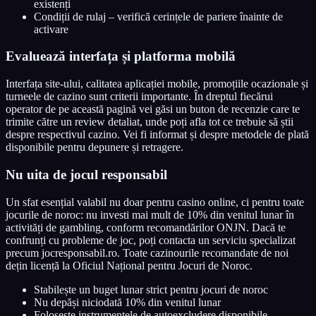
existenți
Condiții de rulaj – verifică cerințele de pariere înainte de
activare
Evaluează interfața și platforma mobilă
Interfața site-ului, calitatea aplicației mobile, promoțiile ocazionale și
turneele de cazino sunt criterii importante. În dreptul fiecărui
operator de pe această pagină vei găsi un buton de recenzie care te
trimite către un review detaliat, unde poți afla tot ce trebuie să știi
despre respectivul cazino. Vei fi informat și despre metodele de plată
disponibile pentru depunere și retragere.
Nu uita de jocul responsabil
Un sfat esențial valabil nu doar pentru casino online, ci pentru toate
jocurile de noroc: nu investi mai mult de 10% din venitul lunar în
activități de gambling, conform recomandărilor ONJN. Dacă te
confrunți cu probleme de joc, poți contacta un serviciu specializat
precum jocresponsabil.ro. Toate cazinourile recomandate de noi
dețin licență la Oficiul Național pentru Jocuri de Noroc.
Stabilește un buget lunar strict pentru jocuri de noroc
Nu depăși niciodată 10% din venitul lunar
Folosește instrumentele de autoexcludere disponibile