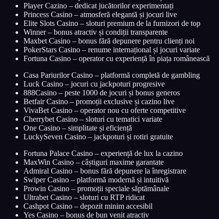
Player Cazino – dedicat jucătorilor experimentați
Princess Casino – atmosferă elegantă și jocuri live
Elite Slots Casino – sloturi premium de la furnizori de top
Winner – bonus atractiv și condiții transparente
Maxbet Casino – bonus fără depunere pentru clienți noi
PokerStars Casino – renume internațional și jocuri variate
Fortuna Casino – operator cu experiență în piața românească
Casa Pariurilor Casino – platformă completă de gambling
Luck Casino – jocuri cu jackpoturi progresive
888Casino – peste 1000 de jocuri și bonus generos
Betfair Casino – promoții exclusive și cazino live
VivaBet Casino – operator nou cu oferte competitive
Cherrybet Casino – sloturi cu tematici variate
One Casino – simplitate și eficiență
LuckySeven Casino – jackpoturi și rotiri gratuite
Fortuna Palace Casino – experiență de lux la cazino
MaxWin Casino – câștiguri maxime garantate
Admiral Casino – bonus fără depunere la înregistrare
Swiper Casino – platformă modernă și intuitivă
Prowin Casino – promoții speciale săptămânale
Ultrabet Casino – sloturi cu RTP ridicat
Cashpot Casino – depozit minim accesibil
Yes Casino – bonus de bun venit atractiv