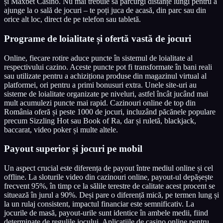
și Maxbet Casino. Nu mai trebuie să parcurgi distanțe lungi pentru a
ajunge la o sală de jocuri – te poți juca de acasă, din parc sau din
orice alt loc, direct de pe telefon sau tabletă.
Programe de loialitate și ofertă vastă de jocuri
Online, fiecare rotire aduce puncte în sistemul de loialitate al
respectivului cazino. Aceste puncte pot fi transformate în bani reali
sau utilizate pentru a achiziționa produse din magazinul virtual al
platformei, ori pentru a primi bonusuri extra. Unele site-uri au
sisteme de loialitate organizate pe niveluri, astfel încât jucând mai
mult acumulezi puncte mai rapid. Cazinouri online de top din
România oferă și peste 1000 de jocuri, incluzând păcănele populare
precum Sizzling Hot sau Book of Ra, dar și ruletă, blackjack,
baccarat, video poker și multe altele.
Payout superior și jocuri pe mobil
Un aspect crucial este diferența de payout între mediul online și cel
offline. La sloturile video din cazinouri online, payout-ul depășește
frecvent 95%, în timp ce la sălile terestre de calitate acest procent se
situează în jurul a 90%. Deși pare o diferență mică, pe termen lung și
la un rulaj consistent, impactul financiar este semnificativ. La
jocurile de masă, payout-urile sunt identice în ambele medii, fiind
determinate de regulile jocului. Aplicațiile de casino online pentru