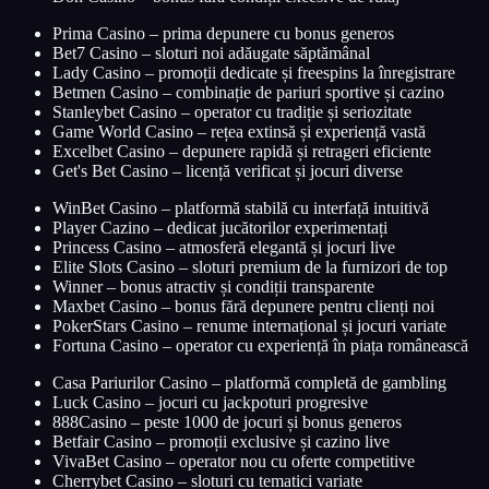
Prima Casino – prima depunere cu bonus generos
Bet7 Casino – sloturi noi adăugate săptămânal
Lady Casino – promoții dedicate și freespins la înregistrare
Betmen Casino – combinație de pariuri sportive și cazino
Stanleybet Casino – operator cu tradiție și seriozitate
Game World Casino – rețea extinsă și experiență vastă
Excelbet Casino – depunere rapidă și retrageri eficiente
Get's Bet Casino – licență verificat și jocuri diverse
WinBet Casino – platformă stabilă cu interfață intuitivă
Player Cazino – dedicat jucătorilor experimentați
Princess Casino – atmosferă elegantă și jocuri live
Elite Slots Casino – sloturi premium de la furnizori de top
Winner – bonus atractiv și condiții transparente
Maxbet Casino – bonus fără depunere pentru clienți noi
PokerStars Casino – renume internațional și jocuri variate
Fortuna Casino – operator cu experiență în piața românească
Casa Pariurilor Casino – platformă completă de gambling
Luck Casino – jocuri cu jackpoturi progresive
888Casino – peste 1000 de jocuri și bonus generos
Betfair Casino – promoții exclusive și cazino live
VivaBet Casino – operator nou cu oferte competitive
Cherrybet Casino – sloturi cu tematici variate