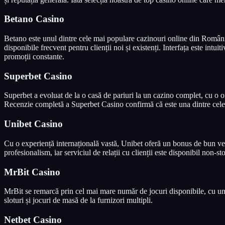
Betano Casino
Betano este unul dintre cele mai populare cazinouri online din România
disponibile frecvent pentru clienții noi și existenți. Interfața este intu
promoții constante.
Superbet Casino
Superbet a evoluat de la o casă de pariuri la un cazino complet, cu o 
Recenzie completă a Superbet Casino confirmă că este una dintre cele 
Unibet Casino
Cu o experiență internațională vastă, Unibet oferă un bonus de bun veni
profesionalism, iar serviciul de relații cu clienții este disponibil non-st
MrBit Casino
MrBit se remarcă prin cel mai mare număr de jocuri disponibile, cu un
sloturi și jocuri de masă de la furnizori multipli.
Netbet Casino