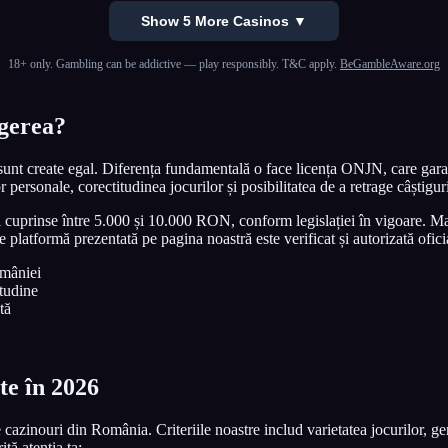
Show 5 More Casinos ▼
18+ only. Gambling can be addictive — play responsibly. T&C apply.
BeGambleAware.org
egerea?
sunt create egal. Diferența fundamentală o face licența ONJN, care gara
r personale, corectitudinea jocurilor și posibilitatea de a retrage câștigu
 cuprinse între 5.000 și 10.000 RON, conform legislației în vigoare. Mai 
e platformă prezentată pe pagina noastră este verificat și autorizată ofici
omâniei
itudine
tă
te în 2026
azinouri din România. Criteriile noastre includ varietatea jocurilor, gene
tă atenția ta: