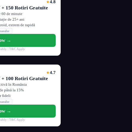
4.8
★
+ 150 Rotiri Gratuite
e 60 de minute
tație de 25+ ani
roid, extrem de rapidă
ransfer
Now →
sibly | T&C Apply
4.7
★
+ 100 Rotiri Gratuite
ctivă în România
 de până la 15%
 fideli
ransfer
Now →
sibly | T&C Apply