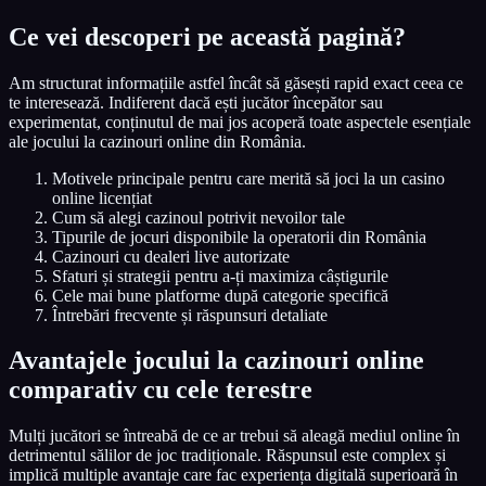
Ce vei descoperi pe această pagină?
Am structurat informațiile astfel încât să găsești rapid exact ceea ce
te interesează. Indiferent dacă ești jucător începător sau
experimentat, conținutul de mai jos acoperă toate aspectele esențiale
ale jocului la cazinouri online din România.
Motivele principale pentru care merită să joci la un casino
online licențiat
Cum să alegi cazinoul potrivit nevoilor tale
Tipurile de jocuri disponibile la operatorii din România
Cazinouri cu dealeri live autorizate
Sfaturi și strategii pentru a-ți maximiza câștigurile
Cele mai bune platforme după categorie specifică
Întrebări frecvente și răspunsuri detaliate
Avantajele jocului la cazinouri online
comparativ cu cele terestre
Mulți jucători se întreabă de ce ar trebui să aleagă mediul online în
detrimentul sălilor de joc tradiționale. Răspunsul este complex și
implică multiple avantaje care fac experiența digitală superioară în