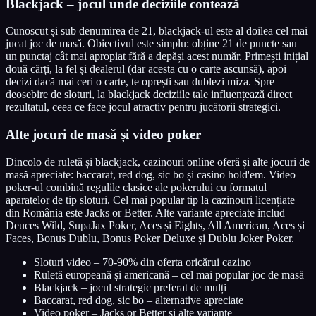
Blackjack – jocul unde deciziile contează
Cunoscut și sub denumirea de 21, blackjack-ul este al doilea cel mai
jucat joc de masă. Obiectivul este simplu: obține 21 de puncte sau
un punctaj cât mai apropiat fără a depăși acest număr. Primești inițial
două cărți, la fel și dealerul (dar acesta cu o carte ascunsă), apoi
decizi dacă mai ceri o carte, te oprești sau dublezi miza. Spre
deosebire de sloturi, la blackjack deciziile tale influențează direct
rezultatul, ceea ce face jocul atractiv pentru jucătorii strategici.
Alte jocuri de masă și video poker
Dincolo de ruletă și blackjack, cazinouri online oferă și alte jocuri de
masă apreciate: baccarat, red dog, sic bo și casino hold'em. Video
poker-ul combină regulile clasice ale pokerului cu formatul
aparatelor de tip sloturi. Cel mai popular tip la cazinouri licențiate
din România este Jacks or Better. Alte variante apreciate includ
Deuces Wild, SupaJax Poker, Aces și Eights, All American, Aces și
Faces, Bonus Dublu, Bonus Poker Deluxe și Dublu Joker Poker.
Sloturi video – 70-90% din oferta oricărui cazino
Ruletă europeană și americană – cel mai popular joc de masă
Blackjack – jocul strategic preferat de mulți
Baccarat, red dog, sic bo – alternative apreciate
Video poker – Jacks or Better și alte variante