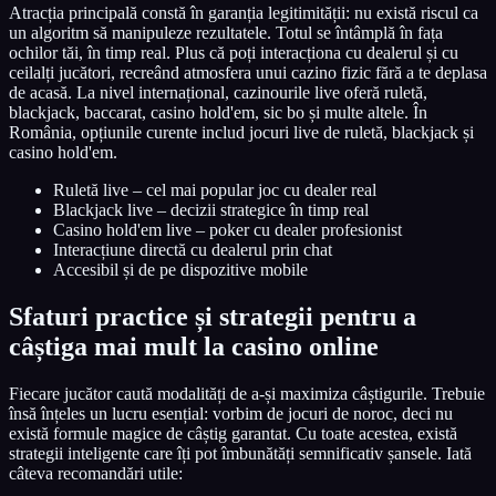
Atracția principală constă în garanția legitimității: nu există riscul ca
un algoritm să manipuleze rezultatele. Totul se întâmplă în fața
ochilor tăi, în timp real. Plus că poți interacționa cu dealerul și cu
ceilalți jucători, recreând atmosfera unui cazino fizic fără a te deplasa
de acasă. La nivel internațional, cazinourile live oferă ruletă,
blackjack, baccarat, casino hold'em, sic bo și multe altele. În
România, opțiunile curente includ jocuri live de ruletă, blackjack și
casino hold'em.
Ruletă live – cel mai popular joc cu dealer real
Blackjack live – decizii strategice în timp real
Casino hold'em live – poker cu dealer profesionist
Interacțiune directă cu dealerul prin chat
Accesibil și de pe dispozitive mobile
Sfaturi practice și strategii pentru a
câștiga mai mult la casino online
Fiecare jucător caută modalități de a-și maximiza câștigurile. Trebuie
însă înțeles un lucru esențial: vorbim de jocuri de noroc, deci nu
există formule magice de câștig garantat. Cu toate acestea, există
strategii inteligente care îți pot îmbunătăți semnificativ șansele. Iată
câteva recomandări utile: