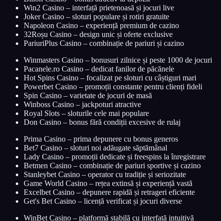
Win2 Casino – interfață prietenoasă și jocuri live
Joker Casino – sloturi populare și rotiri gratuite
Napoleon Casino – experiență premium de cazino
32Roșu Casino – design unic și oferte exclusive
PariuriPlus Casino – combinație de pariuri și cazino
Winmasters Casino – bonusuri zilnice și peste 1000 de jocuri
Pacanele.ro Casino – dedicat fanilor de păcănele
Hot Spins Casino – focalizat pe sloturi cu câștiguri mari
Powerbet Casino – promoții constante pentru clienți fideli
Spin Casino – varietate de jocuri de masă
Winboss Casino – jackpoturi atractive
Royal Slots – sloturile cele mai populare
Don Casino – bonus fără condiții excesive de rulaj
Prima Casino – prima depunere cu bonus generos
Bet7 Casino – sloturi noi adăugate săptămânal
Lady Casino – promoții dedicate și freespins la înregistrare
Betmen Casino – combinație de pariuri sportive și cazino
Stanleybet Casino – operator cu tradiție și seriozitate
Game World Casino – rețea extinsă și experiență vastă
Excelbet Casino – depunere rapidă și retrageri eficiente
Get's Bet Casino – licență verificat și jocuri diverse
WinBet Casino – platformă stabilă cu interfață intuitivă