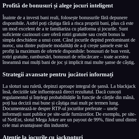
Profită de bonusuri și alege jocuri inteligent
Înainte de a investi bani reali, folosește bonusurile fără depunere
disponibile. Astfel poți câștiga fără a risca propriii bani, plus că este
un mod excelent de a te familiariza cu platforma și jocurile. Sunt
suficiente cazinouri care oferă rotiri gratuite sau credit bonus la
simpla deschidere a unui cont. Când jocurile depind predominant de
noroc, una dintre puținele modalități de a-ți crește șansele este să
profiți la maximum de ofertele disponibile: bonusuri de bun venit,
rotiri gratuite, rambursări, bonusuri de reîncărcare – toate acestea
înseamnă mai mulți bani de joc și implicit mai multe șanse de câștig.
Strategii avansate pentru jucători informați
La sloturi sau ruletă, depinzi aproape integral de șansă. La blackjack
însă, deciziile tale influențează direct rezultatul. Dacă cunoști
regulamentul și înțelegi probabilitățile în funcție de cărțile din mână,
poți lua decizii mai bune și câștiga mai mult pe termen lung.
Documentează-te despre RTP-ul jocurilor preferate – unele
informații sunt publice pe site-urile furnizorilor. De exemplu, pe site-
ul NetEnt, slotul Mega Joker are un payout de 99%, fiind unul dintre
cele mai avantajoase din industrie.
Atenție la jocurile cu jackpoturi