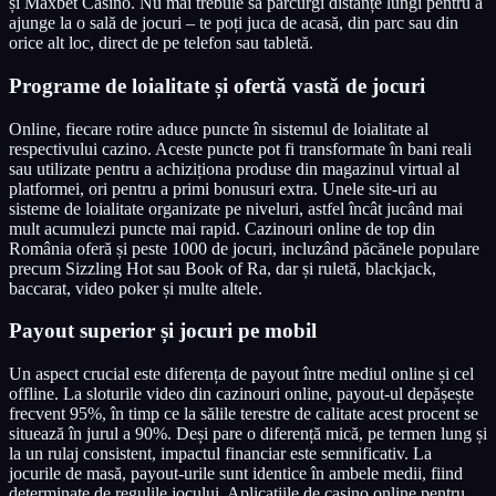
și Maxbet Casino. Nu mai trebuie să parcurgi distanțe lungi pentru a
ajunge la o sală de jocuri – te poți juca de acasă, din parc sau din
orice alt loc, direct de pe telefon sau tabletă.
Programe de loialitate și ofertă vastă de jocuri
Online, fiecare rotire aduce puncte în sistemul de loialitate al
respectivului cazino. Aceste puncte pot fi transformate în bani reali
sau utilizate pentru a achiziționa produse din magazinul virtual al
platformei, ori pentru a primi bonusuri extra. Unele site-uri au
sisteme de loialitate organizate pe niveluri, astfel încât jucând mai
mult acumulezi puncte mai rapid. Cazinouri online de top din
România oferă și peste 1000 de jocuri, incluzând păcănele populare
precum Sizzling Hot sau Book of Ra, dar și ruletă, blackjack,
baccarat, video poker și multe altele.
Payout superior și jocuri pe mobil
Un aspect crucial este diferența de payout între mediul online și cel
offline. La sloturile video din cazinouri online, payout-ul depășește
frecvent 95%, în timp ce la sălile terestre de calitate acest procent se
situează în jurul a 90%. Deși pare o diferență mică, pe termen lung și
la un rulaj consistent, impactul financiar este semnificativ. La
jocurile de masă, payout-urile sunt identice în ambele medii, fiind
determinate de regulile jocului. Aplicațiile de casino online pentru