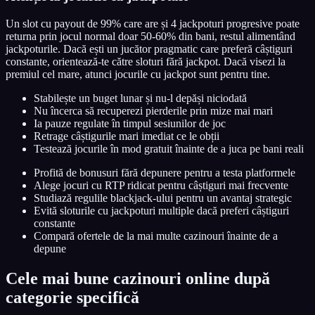
Un slot cu payout de 99% care are și 4 jackpoturi progresive poate
returna prin jocul normal doar 50-60% din bani, restul alimentând
jackpoturile. Dacă ești un jucător pragmatic care preferă câștiguri
constante, orientează-te către sloturi fără jackpot. Dacă visezi la
premiul cel mare, atunci jocurile cu jackpot sunt pentru tine.
Stabilește un buget lunar și nu-l depăși niciodată
Nu încerca să recuperezi pierderile prin mize mai mari
Ia pauze regulate în timpul sesiunilor de joc
Retrage câștigurile mari imediat ce le obții
Testează jocurile în mod gratuit înainte de a juca pe bani reali
Profită de bonusuri fără depunere pentru a testa platformele
Alege jocuri cu RTP ridicat pentru câștiguri mai frecvente
Studiază regulile blackjack-ului pentru un avantaj strategic
Evită sloturile cu jackpoturi multiple dacă preferi câștiguri
constante
Compară ofertele de la mai multe cazinouri înainte de a
depune
Cele mai bune cazinouri online după
categorie specifică