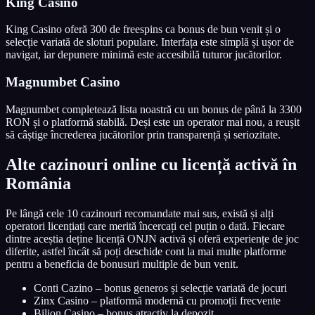
King Casino
King Casino oferă 300 de freespins ca bonus de bun venit și o
selecție variată de sloturi populare. Interfața este simplă și ușor de
navigat, iar depunere minimă este accesibilă tuturor jucătorilor.
Magnumbet Casino
Magnumbet completează lista noastră cu un bonus de până la 3300
RON și o platformă stabilă. Deși este un operator mai nou, a reușit
să câștige încrederea jucătorilor prin transparență și seriozitate.
Alte cazinouri online cu licență activă în
România
Pe lângă cele 10 cazinouri recomandate mai sus, există și alți
operatori licențiați care merită încercați cel puțin o dată. Fiecare
dintre aceștia deține licență ONJN activă și oferă experiențe de joc
diferite, astfel încât să poți deschide cont la mai multe platforme
pentru a beneficia de bonusuri multiple de bun venit.
Conti Cazino – bonus generos și selecție variată de jocuri
Zinx Casino – platformă modernă cu promoții frecvente
Bilion Casino – bonus atractiv la depozit