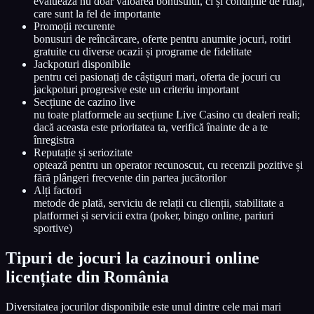
evaluează nu doar valoarea bonusului, ci și condițiile de rulaj,
care sunt la fel de importante
Promoții recurente
bonusuri de reîncărcare, oferte pentru anumite jocuri, rotiri
gratuite cu diverse ocazii și programe de fidelitate
Jackpoturi disponibile
pentru cei pasionați de câștiguri mari, oferta de jocuri cu
jackpoturi progresive este un criteriu important
Secțiune de cazino live
nu toate platformele au secțiune Live Casino cu dealeri reali;
dacă aceasta este prioritatea ta, verifică înainte de a te
înregistra
Reputație și seriozitate
optează pentru un operator recunoscut, cu recenzii pozitive și
fără plângeri frecvente din partea jucătorilor
Alți factori
metode de plată, serviciu de relații cu clienții, stabilitate a
platformei și servicii extra (poker, bingo online, pariuri
sportive)
Tipuri de jocuri la cazinouri online
licențiate din România
Diversitatea jocurilor disponibile este unul dintre cele mai mari