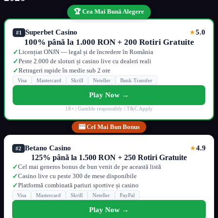
🏆 Cea Mai Bună Alegere
Superbet Casino
5.0
★
#1
100% până la 1.000 RON + 200 Rotiri Gratuite
Licențiat ONJN — legal și de încredere în România
✓
Peste 2.000 de sloturi și casino live cu dealeri reali
✓
Retrageri rapide în medie sub 2 ore
✓
Visa
Mastercard
Skrill
Neteller
Bank Transfer
Play Now →
18+ | Gamble responsibly | T&C Apply
🎰 Cel Mai Bun Bonus
Betano Casino
4.9
★
#2
125% până la 1.500 RON + 250 Rotiri Gratuite
Cel mai generos bonus de bun venit de pe această listă
✓
Casino live cu peste 300 de mese disponibile
✓
Platformă combinată pariuri sportive și casino
✓
Visa
Mastercard
Skrill
Neteller
PayPal
Play Now →