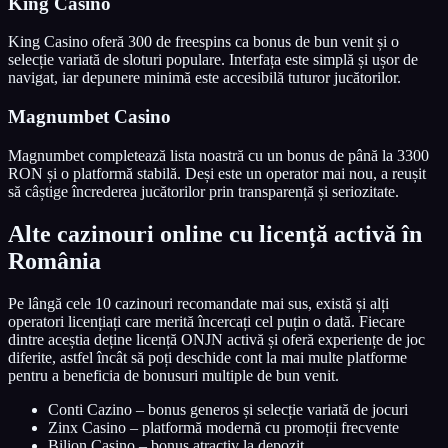
King Casino
King Casino oferă 300 de freespins ca bonus de bun venit și o
selecție variată de sloturi populare. Interfața este simplă și ușor de
navigat, iar depunere minimă este accesibilă tuturor jucătorilor.
Magnumbet Casino
Magnumbet completează lista noastră cu un bonus de până la 3300
RON și o platformă stabilă. Deși este un operator mai nou, a reușit
să câștige încrederea jucătorilor prin transparență și seriozitate.
Alte cazinouri online cu licență activă în
România
Pe lângă cele 10 cazinouri recomandate mai sus, există și alți
operatori licențiați care merită încercați cel puțin o dată. Fiecare
dintre aceștia deține licență ONJN activă și oferă experiențe de joc
diferite, astfel încât să poți deschide cont la mai multe platforme
pentru a beneficia de bonusuri multiple de bun venit.
Conti Cazino – bonus generos și selecție variată de jocuri
Zinx Casino – platformă modernă cu promoții frecvente
Bilion Casino – bonus atractiv la depozit