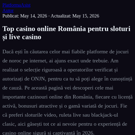
Platforma
Asist
Autor
Publicat: May 14, 2026
·
Actualizat: May 15, 2026
Top casino online România pentru sloturi
și live casino
Dacă ești în căutarea celor mai fiabile platforme de jocuri
de noroc pe internet, ai ajuns exact unde trebuie. Am
realizat o selecție riguroasă a operatorilor verificat și
autorizați de ONJN, pentru ca tu să poți alege în cunoștință
de cauză. Pe această pagină vei descoperi cele mai
importante cazinouri online din România, fiecare cu licență
activă, bonusuri atractive și o gamă variată de jocuri. Fie
că preferi sloturile video, ruleta live sau blackjack-ul
clasic, aici găsești tot ce ai nevoie pentru o experiență de
casino online sigură și captivantă în 2026.