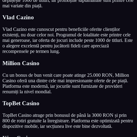
depășește 1000 de titluri, iar promoțiile săptămânale sunt printre cele
mai variate din piață.
Vlad Cazino
Vlad Cazino este cunoscut pentru beneficiile oferite clienților
existenți, nu doar celor noi. Programul de loialitate este printre cele
mai generoase, iar oferta de jocuri include peste 1000 de titluri. Este
o alegere excelentă pentru jucătorii fideli care apreciază
recompensele pe termen lung.
Million Casino
Cu un bonus de bun venit care poate atinge 25.000 RON, Million
Casino oferă una dintre cele mai impresionante oferte de pe piață.
Platforma este modernă, iar jocurile sunt furnizate de provideri
renumiți la nivel mondial.
TopBet Casino
TopBet Casino atrage prin bonusul de până la 3000 RON și prin
800 de rotiri gratuite la înregistrare. Platforma este optimizată pentru
dispozitive mobile, iar secțiunea live este bine dezvoltată.