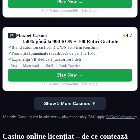
Play Now →
18+ | Gamble responsibly | T&C Apply
Maxbet Casino
4.7
★
#5
150% până la 900 RON + 100 Rotiri Gratuite
Brand autohton cu licență ONJN activă în România
✓
Promoții săptămânale și cashback de până la 15%
✓
Experiență VIP dedicată jucătorilor fideli
✓
Visa
Mastercard
Skrill
Bank Transfer
Play Now →
18+ | Gamble responsibly | T&C Apply
Show 5 More Casinos ▼
18+ only. Gambling can be addictive — play responsibly. T&C apply.
BeGambleAware.org
Casino online licențiat – de ce contează