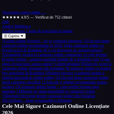
Vezi topul casino online →
★★★★★
4.9/5 — Verificat de 752 cititori
AM
Andrei Mihălescu
Analist Senior Casino & Specialist iGaming
☰
Cuprins
▼
1
Casino online licențiat – de ce contează alegerea?
2
Cele mai bune
cazinouri online recomandate în 2026
3
Alte cazinouri online cu
licență activă în România
4
Ce vei descoperi pe această pagină?
5
Avantajele jocului la cazinouri online comparativ cu cele terestre
6
Casino online – aspecte esențiale înainte de a deschide cont
7
Cum
alegi cel mai bun cazino online? Criterii detaliate
8
Tipuri de jocuri la
cazinouri online licențiate din România
9
Cazinouri online cu dealeri
live autorizate în România
10
Sfaturi practice și strategii pentru a
câștiga mai mult la casino online
11
Cele mai bune cazinouri online
după categorie specifică
12
Articole și ghiduri recomandate pentru
jucători
13
Cazinouri online legale – cum verifici licența unui
operator
14
Metode de plată disponibile la cazinouri online
15
Întrebări frecvente despre cazinouri online din România
16
Concluzii – alege responsabil și informat
Cele Mai Sigure Cazinouri Online Licențiate
2026