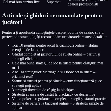
Cel mai bun cazino live
Superbet
dealeri profesioniști
Articole și ghiduri recomandate pentru
jucători
Pentru a-ți aprofunda cunoștințele despre jocurile de cazino și a-ți
perfecționa strategiile, îți recomandăm următoarele resurse detaliate:
Top 10 ponturi pentru jocul la cazinouri online – sfaturi
esențiale de la experți
Ghidul complet al jucătorului de ruletă online – pariuri și
strategii eficiente
Cele mai bune strategii de joc la ruletă pentru câștiguri mai
mari
Analiza strategiilor Martingale și Fibonacci la ruletă –
eficiență reală
Sfaturi și trucuri pentru păcănele – cum funcționează și ce
strategii poți aplica
3 strategii dovedite de câștig la blackjack
Strategii avansate de câștig la blackjack cu dealer live
Video poker – regulament complet, strategii și sfaturi practice
Sisteme de pariere la baccarat online – 5 strategii simple de
aplicat