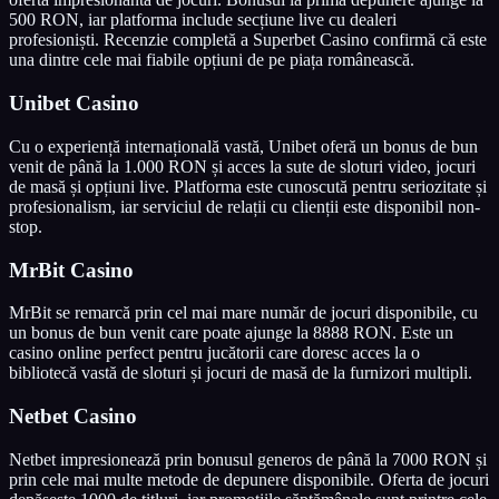
500 RON, iar platforma include secțiune live cu dealeri
profesioniști. Recenzie completă a Superbet Casino confirmă că este
una dintre cele mai fiabile opțiuni de pe piața românească.
Unibet Casino
Cu o experiență internațională vastă, Unibet oferă un bonus de bun
venit de până la 1.000 RON și acces la sute de sloturi video, jocuri
de masă și opțiuni live. Platforma este cunoscută pentru seriozitate și
profesionalism, iar serviciul de relații cu clienții este disponibil non-
stop.
MrBit Casino
MrBit se remarcă prin cel mai mare număr de jocuri disponibile, cu
un bonus de bun venit care poate ajunge la 8888 RON. Este un
casino online perfect pentru jucătorii care doresc acces la o
bibliotecă vastă de sloturi și jocuri de masă de la furnizori multipli.
Netbet Casino
Netbet impresionează prin bonusul generos de până la 7000 RON și
prin cele mai multe metode de depunere disponibile. Oferta de jocuri