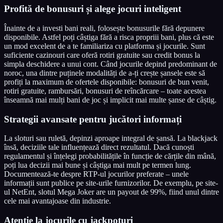
Profită de bonusuri și alege jocuri inteligent
Înainte de a investi bani reali, folosește bonusurile fără depunere
disponibile. Astfel poți câștiga fără a risca propriii bani, plus că este
un mod excelent de a te familiariza cu platforma și jocurile. Sunt
suficiente cazinouri care oferă rotiri gratuite sau credit bonus la
simpla deschidere a unui cont. Când jocurile depind predominant de
noroc, una dintre puținele modalități de a-ți crește șansele este să
profiți la maximum de ofertele disponibile: bonusuri de bun venit,
rotiri gratuite, rambursări, bonusuri de reîncărcare – toate acestea
înseamnă mai mulți bani de joc și implicit mai multe șanse de câștig.
Strategii avansate pentru jucători informați
La sloturi sau ruletă, depinzi aproape integral de șansă. La blackjack
însă, deciziile tale influențează direct rezultatul. Dacă cunoști
regulamentul și înțelegi probabilitățile în funcție de cărțile din mână,
poți lua decizii mai bune și câștiga mai mult pe termen lung.
Documentează-te despre RTP-ul jocurilor preferate – unele
informații sunt publice pe site-urile furnizorilor. De exemplu, pe site-
ul NetEnt, slotul Mega Joker are un payout de 99%, fiind unul dintre
cele mai avantajoase din industrie.
Atenție la jocurile cu jackpoturi