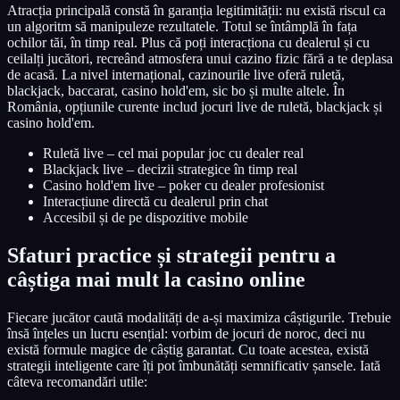
Atracția principală constă în garanția legitimității: nu există riscul ca
un algoritm să manipuleze rezultatele. Totul se întâmplă în fața
ochilor tăi, în timp real. Plus că poți interacționa cu dealerul și cu
ceilalți jucători, recreând atmosfera unui cazino fizic fără a te deplasa
de acasă. La nivel internațional, cazinourile live oferă ruletă,
blackjack, baccarat, casino hold'em, sic bo și multe altele. În
România, opțiunile curente includ jocuri live de ruletă, blackjack și
casino hold'em.
Ruletă live – cel mai popular joc cu dealer real
Blackjack live – decizii strategice în timp real
Casino hold'em live – poker cu dealer profesionist
Interacțiune directă cu dealerul prin chat
Accesibil și de pe dispozitive mobile
Sfaturi practice și strategii pentru a
câștiga mai mult la casino online
Fiecare jucător caută modalități de a-și maximiza câștigurile. Trebuie
însă înțeles un lucru esențial: vorbim de jocuri de noroc, deci nu
există formule magice de câștig garantat. Cu toate acestea, există
strategii inteligente care îți pot îmbunătăți semnificativ șansele. Iată
câteva recomandări utile: