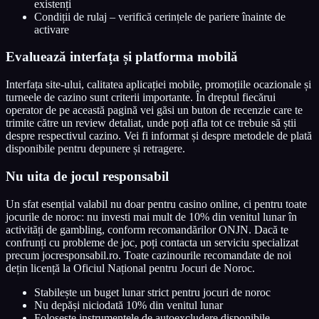
existenți
Condiții de rulaj – verifică cerințele de pariere înainte de
activare
Evaluează interfața și platforma mobilă
Interfața site-ului, calitatea aplicației mobile, promoțiile ocazionale și
turneele de cazino sunt criterii importante. În dreptul fiecărui
operator de pe această pagină vei găsi un buton de recenzie care te
trimite către un review detaliat, unde poți afla tot ce trebuie să știi
despre respectivul cazino. Vei fi informat și despre metodele de plată
disponibile pentru depunere și retragere.
Nu uita de jocul responsabil
Un sfat esențial valabil nu doar pentru casino online, ci pentru toate
jocurile de noroc: nu investi mai mult de 10% din venitul lunar în
activități de gambling, conform recomandărilor ONJN. Dacă te
confrunți cu probleme de joc, poți contacta un serviciu specializat
precum jocresponsabil.ro. Toate cazinourile recomandate de noi
dețin licență la Oficiul Național pentru Jocuri de Noroc.
Stabilește un buget lunar strict pentru jocuri de noroc
Nu depăși niciodată 10% din venitul lunar
Folosește instrumentele de autoexcludere disponibile