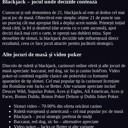
Blackjack – jocul unde deciziile contează
Cunoscut și sub denumirea de 21, blackjack-ul este al doilea cel mai
jucat joc de masă. Obiectivul este simplu: obține 21 de puncte sau
un punctaj cât mai apropiat fără a depăși acest număr. Primești inițial
două cărți, la fel și dealerul (dar acesta cu o carte ascunsă), apoi
decizi dacă mai ceri o carte, te oprești sau dublezi miza. Spre
deosebire de sloturi, la blackjack deciziile tale influențează direct
rezultatul, ceea ce face jocul atractiv pentru jucătorii strategici.
Alte jocuri de masă și video poker
Dincolo de ruletă și blackjack, cazinouri online oferă și alte jocuri de
masă apreciate: baccarat, red dog, sic bo și casino hold'em. Video
poker-ul combină regulile clasice ale pokerului cu formatul
aparatelor de tip sloturi. Cel mai popular tip la cazinouri licențiate
din România este Jacks or Better. Alte variante apreciate includ
Deuces Wild, SupaJax Poker, Aces și Eights, All American, Aces și
Faces, Bonus Dublu, Bonus Poker Deluxe și Dublu Joker Poker.
Sloturi video – 70-90% din oferta oricărui cazino
Ruletă europeană și americană – cel mai popular joc de masă
Blackjack – jocul strategic preferat de mulți
Baccarat, red dog, sic bo – alternative apreciate
Video poker – Jacks or Better și alte variante